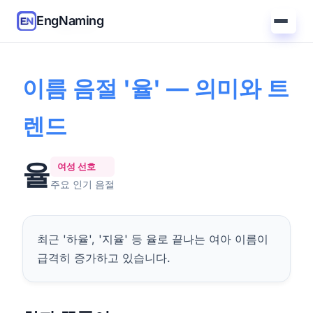
EngNaming
홈
/
가이드
/
'율' 의미
이름 음절 '율' — 의미와 트
렌드
율
여성 선호
주요 인기 음절
최근 '하율', '지율' 등 율로 끝나는 여아 이름이
급격히 증가하고 있습니다.