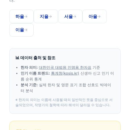
다.
하율
지율
서율
아율
→
→
→
→
이율
→
📊 데이터 출처 및 참조
한자 의미:
대한민국 대법원 인명용 한자표
기준
인기 이름 트렌드:
통계청(kosis.kr)
신생아 신고 인기 이
름 순위 통계
분석 기준:
실제 한자 및 영문 표기 조합 선호도 빅데이
터 분석
※ 한자의 의미는 이름에 사용될 때의 일반적인 뜻을 중심으로 서
술되었으며, 작명가의 철학에 따라 해석이 달라질 수 있습니다.