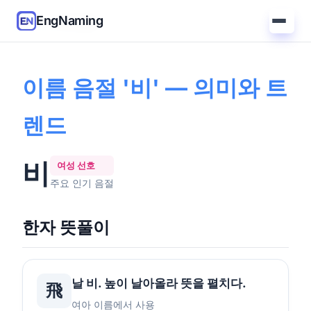
EngNaming
홈
/
가이드
/
'비' 의미
이름 음절 '비' — 의미와 트
렌드
비
여성 선호
주요 인기 음절
한자 뜻풀이
날 비. 높이 날아올라 뜻을 펼치다.
飛
여아 이름에서 사용