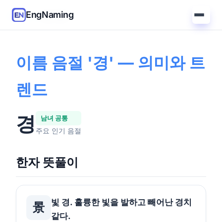
EngNaming
홈
/
가이드
/
'경' 의미
이름 음절 '경' — 의미와 트
렌드
경
남녀 공통
주요 인기 음절
한자 뜻풀이
빛 경. 훌륭한 빛을 발하고 빼어난 경치
景
같다.